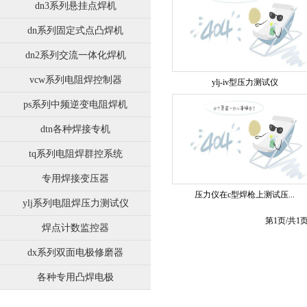
dn3系列悬挂点焊机
dn系列固定式点凸焊机
dn2系列交流一体化焊机
vcw系列电阻焊控制器
ylj-iv型压力测试仪
ps系列中频逆变电阻焊机
dtn各种焊接专机
tq系列电阻焊群控系统
专用焊接变压器
压力仪在c型焊枪上测试压...
ylj系列电阻焊压力测试仪
第1页/共1
焊点计数监控器
dx系列双面电极修磨器
各种专用凸焊电极