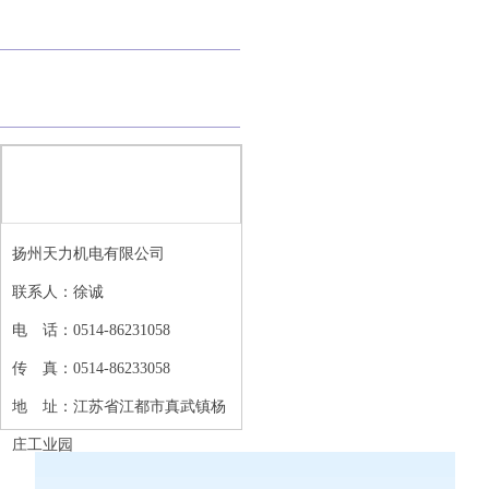
业绩展示
批量展示
联系凯发ag旗舰厅
扬州天力机电有限公司
联系人：徐诚
电 话
：
0514-86231058
传 真
：
0514-86233058
地 址
：
江苏省江都市真武镇杨
庄工业园