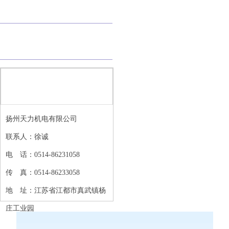
业绩展示
批量展示
联系凯发ag旗舰厅
扬州天力机电有限公司
联系人：徐诚
电 话
：
0514-86231058
传 真
：
0514-86233058
地 址
：
江苏省江都市真武镇杨
庄工业园