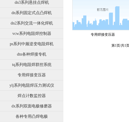
dn3系列悬挂点焊机
dn系列固定式点凸焊机
dn2系列交流一体化焊机
vcw系列电阻焊控制器
专用焊接变压器
ps系列中频逆变电阻焊机
第1页/共1
dtn各种焊接专机
tq系列电阻焊群控系统
专用焊接变压器
ylj系列电阻焊压力测试仪
焊点计数监控器
dx系列双面电极修磨器
各种专用凸焊电极